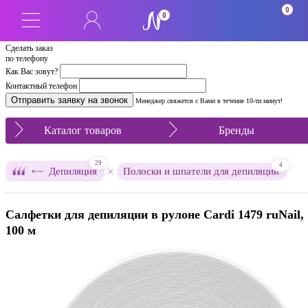
0
0
Сделать заказ
по телефону
Как Вас зовут?
Контактный телефон
Менеджер свяжется с Вами в течение 10-ти минут!
Каталог товаров
Бренды
29
4
×
Депиляция
Полоски и шпатели для депиляции
Салфетки для депиляции в рулоне Cardi 1479 ruNail,
100 м