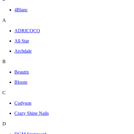
4Blanc
A
ADRICOCO
All Star
Archdale
B
Beautix
Bloom
C
Codyson
Crazy Shine Nails
D