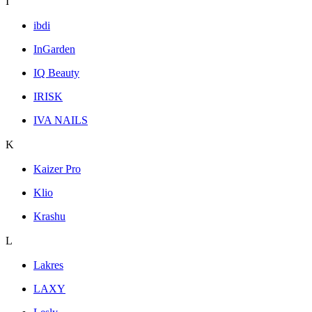
I
ibdi
InGarden
IQ Beauty
IRISK
IVA NAILS
K
Kaizer Pro
Klio
Krashu
L
Lakres
LAXY