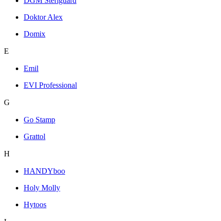
DGM Steriguard
Doktor Alex
Domix
E
Emil
EVI Professional
G
Go Stamp
Grattol
H
HANDYboo
Holy Molly
Hytoos