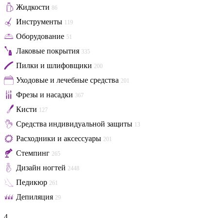
Жидкости
86
Инструменты
119
Оборудование
51
Лаковые покрытия
335
Пилки и шлифовщики
200
Уходовые и лечебные средства
201
Фрезы и насадки
367
Кисти
127
Средства индивидуальной защиты
13
Расходники и аксессуары
201
Стемпинг
265
Дизайн ногтей
2448
Педикюр
261
Депиляция
29
4