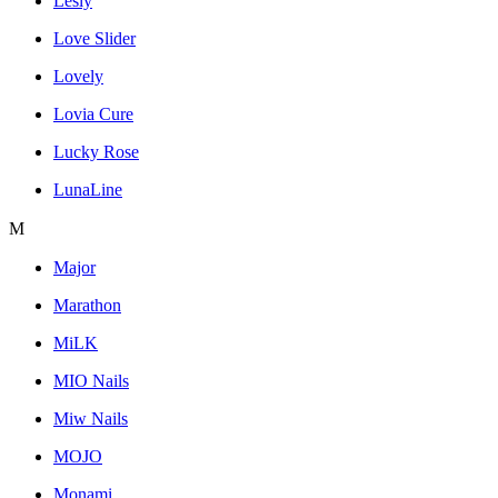
Lesly
Love Slider
Lovely
Lovia Cure
Lucky Rose
LunaLine
M
Major
Marathon
MiLK
MIO Nails
Miw Nails
MOJO
Monami