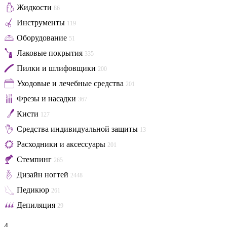
Жидкости
86
Инструменты
119
Оборудование
51
Лаковые покрытия
335
Пилки и шлифовщики
200
Уходовые и лечебные средства
201
Фрезы и насадки
367
Кисти
127
Средства индивидуальной защиты
13
Расходники и аксессуары
201
Стемпинг
265
Дизайн ногтей
2448
Педикюр
261
Депиляция
29
4