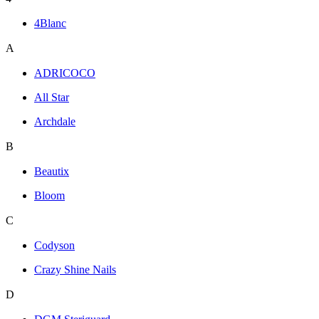
4Blanc
A
ADRICOCO
All Star
Archdale
B
Beautix
Bloom
C
Codyson
Crazy Shine Nails
D