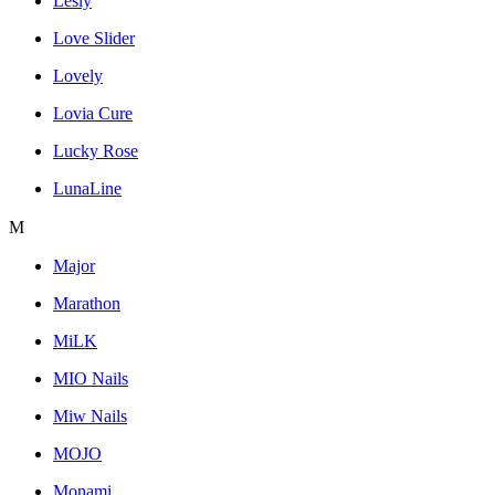
Lesly
Love Slider
Lovely
Lovia Cure
Lucky Rose
LunaLine
M
Major
Marathon
MiLK
MIO Nails
Miw Nails
MOJO
Monami