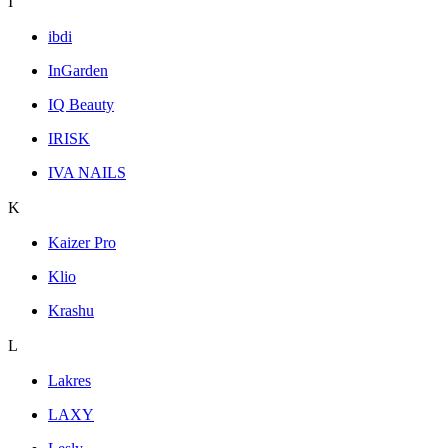
I
ibdi
InGarden
IQ Beauty
IRISK
IVA NAILS
K
Kaizer Pro
Klio
Krashu
L
Lakres
LAXY