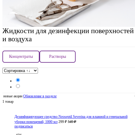
Жидкости для дезинфекции поверхностей
и воздуха
Концентраты
Растворы
новые акции
Обновление в разделе
1 товар
Дезинфицирующее средство Neoseptil Severina для влажной и генеральной
уборки помещений, 1000 мл
299 ₽
549 ₽
подписаться