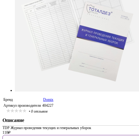
Бренд
Domix
Артикул производителя
404227
•
0 отзывов
Описание
TDP Журнал проведения текущих и генеральных уборок
118
₽