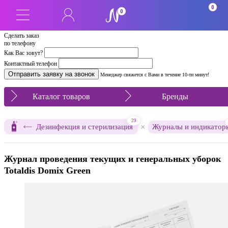
0
0
Сделать заказ
по телефону
Как Вас зовут?
Контактный телефон
Менеджер свяжется с Вами в течение 10-ти минут!
Каталог товаров
Бренды
29
×
Дезинфекция и стерилизация
Журналы и индикатор
Журнал проведения текущих и генеральных уборок
Totaldis Domix Green