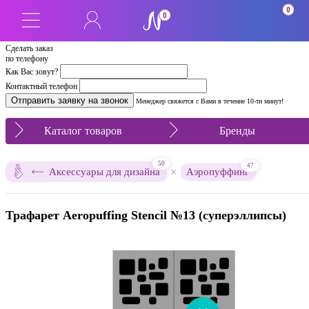
0
0
Сделать заказ
по телефону
Как Вас зовут?
Контактный телефон
Менеджер свяжется с Вами в течение 10-ти минут!
Каталог товаров
Бренды
50
47
×
Аксессуары для дизайна
Аэропуффинг
Трафарет Aeropuffing Stencil №13 (суперэллипсы)