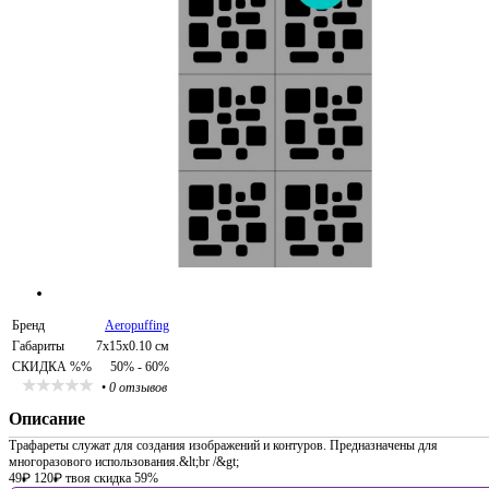
Бренд
Aeropuffing
Габариты
7x15x0.10 см
СКИДКА %%
50% - 60%
•
0 отзывов
Описание
Трафареты служат для создания изображений и контуров. Предназначены для
многоразового использования.&lt;br /&gt;
49
₽
120
₽
твоя скидка 59%