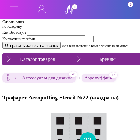
0
0
Сделать заказ
по телефону
Как Вас зовут?
Контактный телефон
Менеджер свяжется с Вами в течение 10-ти минут!
Каталог товаров
Бренды
50
47
×
Аксессуары для дизайна
Аэропуффинг
Трафарет Aeropuffing Stencil №22 (квадраты)