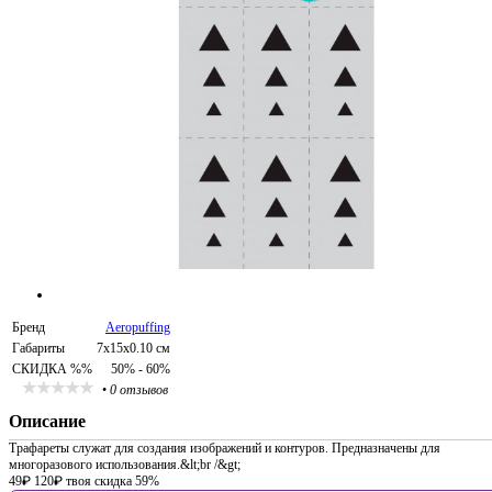
Бренд
Aeropuffing
Габариты
7x15x0.10 см
СКИДКА %%
50% - 60%
•
0 отзывов
Описание
Трафареты служат для создания изображений и контуров. Предназначены для
многоразового использования.&lt;br /&gt;
49
₽
120
₽
твоя скидка 59%