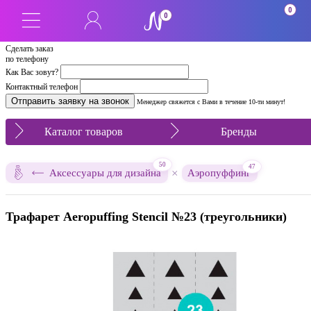
0
0
Сделать заказ
по телефону
Как Вас зовут?
Контактный телефон
Менеджер свяжется с Вами в течение 10-ти минут!
Каталог товаров
Бренды
50
47
×
Аксессуары для дизайна
Аэропуффинг
Трафарет Aeropuffing Stencil №23 (треугольники)