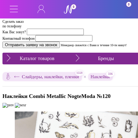
0
0
Сделать заказ
по телефону
Как Вас зовут?
Контактный телефон
Менеджер свяжется с Вами в течение 10-ти минут!
Каталог товаров
Бренды
1559
336
×
Слайдеры, наклейки, пленки
Наклейки
Наклейки Combi Metallic NogteModa №120