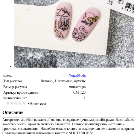
Бренд
NogteModa
Тип рисунка
Веточки, Насекомые, Фрукты
Размер рисунка
миниатюра
Артикул производителя
CM-120
Количество, шт
1
•
0 отзывов
Описание
Авторские наклейки на клеевой основе, созданные лучшими дизайнерами. Высочайше
качество печати, яркость, четкость элементов. Главное преимущество и отличие -
простота использования. Наклейки можно клеить на лаковое или гель-лаковое покрыти
Создавай креативный нейл-дизайн вместе с NOGTEMODA!