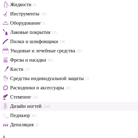
Жидкости
84
Инструменты
119
Оборудование
51
Лаковые покрытия
335
Пилки и шлифовщики
196
Уходовые и лечебные средства
201
Фрезы и насадки
365
Кисти
127
Средства индивидуальной защиты
13
Расходники и аксессуары
201
Стемпинг
265
Дизайн ногтей
2448
Педикюр
261
Депиляция
29
4