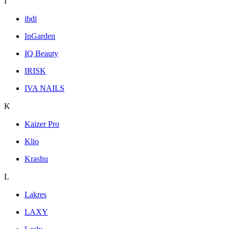
I
ibdi
InGarden
IQ Beauty
IRISK
IVA NAILS
K
Kaizer Pro
Klio
Krashu
L
Lakres
LAXY