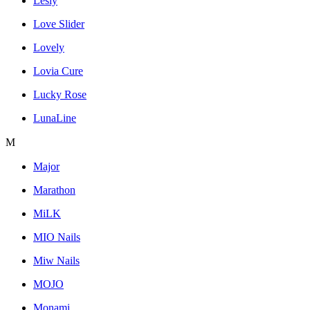
Lesly
Love Slider
Lovely
Lovia Cure
Lucky Rose
LunaLine
M
Major
Marathon
MiLK
MIO Nails
Miw Nails
MOJO
Monami