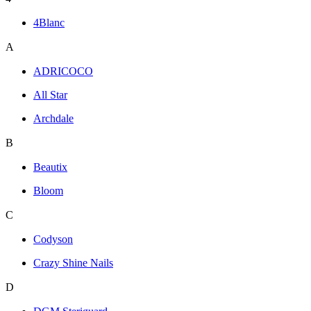
4Blanc
A
ADRICOCO
All Star
Archdale
B
Beautix
Bloom
C
Codyson
Crazy Shine Nails
D