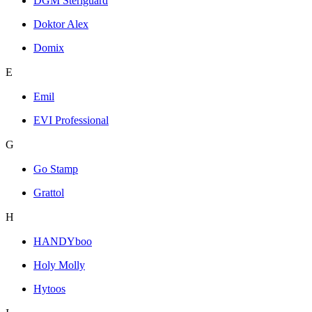
DGM Steriguard
Doktor Alex
Domix
E
Emil
EVI Professional
G
Go Stamp
Grattol
H
HANDYboo
Holy Molly
Hytoos