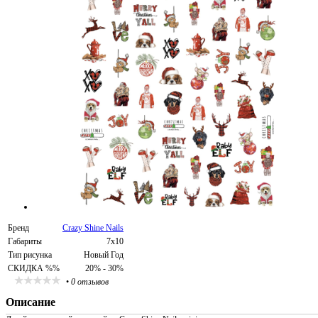
Бренд
Crazy Shine Nails
Габариты
7х10
Тип рисунка
Новый Год
СКИДКА %%
20% - 30%
•
0 отзывов
Описание