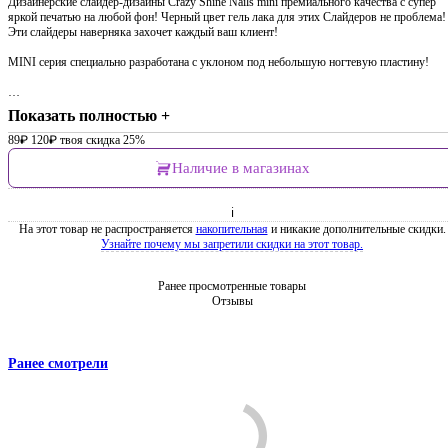
Дизайнерские слайдер-дизайны Crazy Shine Nails mini премиального качества с супер
яркой печатью на любой фон! Черный цвет гель лака для этих Слайдеров не проблема!
Эти слайдеры наверняка захочет каждый ваш клиент!
MINI серия специально разработана с уклоном под небольшую ногтевую пластину!
…
Показать полностью +
89
₽
120
₽
твоя скидка 25%
Наличие в магазинах
ℹ
На этот товар не распространяется
накопительная
и никакие дополнительные скидки.
Узнайте почему мы запретили скидки на этот товар.
Ранее просмотренные товары
Отзывы
Ранее смотрели