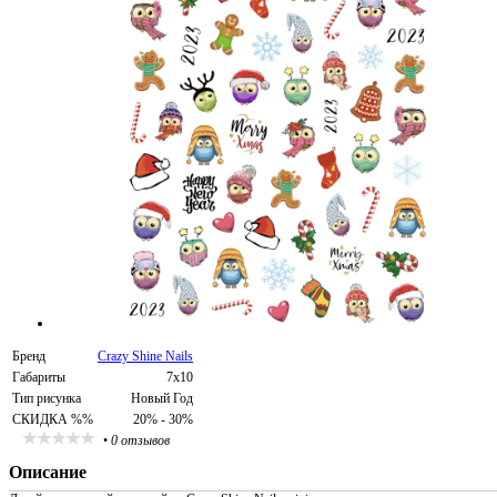
Бренд
Crazy Shine Nails
Габариты
7х10
Тип рисунка
Новый Год
СКИДКА %%
20% - 30%
•
0 отзывов
Описание