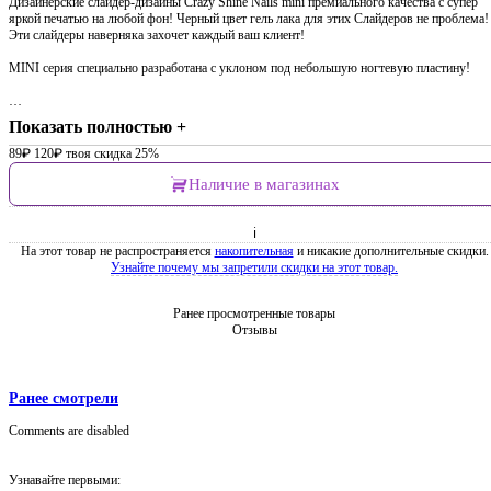
Дизайнерские слайдер-дизайны Crazy Shine Nails mini премиального качества с супер
яркой печатью на любой фон! Черный цвет гель лака для этих Слайдеров не проблема!
Эти слайдеры наверняка захочет каждый ваш клиент!
MINI серия специально разработана с уклоном под небольшую ногтевую пластину!
…
Показать полностью +
89
₽
120
₽
твоя скидка 25%
Наличие в магазинах
ℹ
На этот товар не распространяется
накопительная
и никакие дополнительные скидки.
Узнайте почему мы запретили скидки на этот товар.
Ранее просмотренные товары
Отзывы
Ранее смотрели
Comments are disabled
Узнавайте первыми: