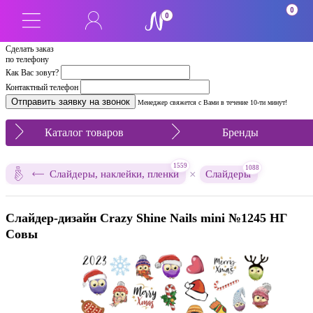
0
0
Сделать заказ
по телефону
Как Вас зовут?
Контактный телефон
Менеджер свяжется с Вами в течение 10-ти минут!
Каталог товаров
Бренды
1559
1088
×
Слайдеры, наклейки, пленки
Слайдеры
Слайдер-дизайн Crazy Shine Nails mini №1245 НГ
Совы