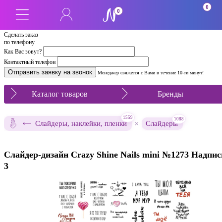
0
0
Сделать заказ
по телефону
Как Вас зовут?
Контактный телефон
Менеджер свяжется с Вами в течение 10-ти минут!
Каталог товаров
Бренды
1559
1088
×
Слайдеры, наклейки, пленки
Слайдеры
Слайдер-дизайн Crazy Shine Nails mini №1273 Надпис
3