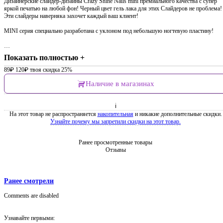
Дизайнерские слайдер-дизайны Crazy Shine Nails mini премиального качества с супер
яркой печатью на любой фон! Черный цвет гель лака для этих Слайдеров не проблема!
Эти слайдеры наверняка захочет каждый ваш клиент!
MINI серия специально разработана с уклоном под небольшую ногтевую пластину!
…
Показать полностью +
89
₽
120
₽
твоя скидка 25%
Наличие в магазинах
ℹ
На этот товар не распространяется
накопительная
и никакие дополнительные скидки.
Узнайте почему мы запретили скидки на этот товар.
Ранее просмотренные товары
Отзывы
Ранее смотрели
Comments are disabled
Узнавайте первыми: