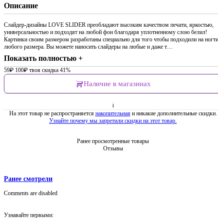
Описание
Слайдер-дизайны LOVE SLIDER преобладают высоким качеством печати, яркостью,
универсальностью и подходят на любой фон благодаря уплотненному слою белил!
Картинки своим размером разработаны специально для того чтобы подходили на ногт
любого размера. Вы можете наносить слайдеры на любые и даже т…
Показать полностью +
59
₽
100
₽
твоя скидка 41%
Наличие в магазинах
ℹ
На этот товар не распространяется
накопительная
и никакие дополнительные скидки.
Узнайте почему мы запретили скидки на этот товар.
Ранее просмотренные товары
Отзывы
Ранее смотрели
Comments are disabled
Узнавайте первыми: