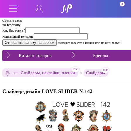
0
0
Сделать заказ
по телефону
Как Вас зовут?
Контактный телефон
Менеджер свяжется с Вами в течение 10-ти минут!
Каталог товаров
Бренды
1559
1088
×
Слайдеры, наклейки, пленки
Слайдеры
Слайдер-дизайн LOVE SLIDER №142