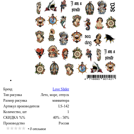
Бренд
Love Slider
Тип рисунка
Лето, море, отпуск
Размер рисунка
миниатюра
Артикул производителя
LS-142
Количество, шт
1
СКИДКА %%
40% - 50%
Производство
Россия
•
0 отзывов