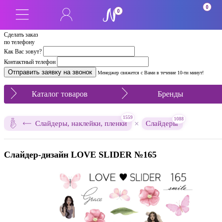
0
0
Сделать заказ
по телефону
Как Вас зовут?
Контактный телефон
Менеджер свяжется с Вами в течение 10-ти минут!
Каталог товаров
Бренды
1559
1088
×
Слайдеры, наклейки, пленки
Слайдеры
Слайдер-дизайн LOVE SLIDER №165