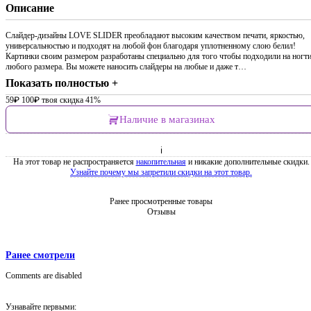
Описание
Слайдер-дизайны LOVE SLIDER преобладают высоким качеством печати, яркостью,
универсальностью и подходят на любой фон благодаря уплотненному слою белил!
Картинки своим размером разработаны специально для того чтобы подходили на ногт
любого размера. Вы можете наносить слайдеры на любые и даже т…
Показать полностью +
59
₽
100
₽
твоя скидка 41%
Наличие в магазинах
ℹ
На этот товар не распространяется
накопительная
и никакие дополнительные скидки.
Узнайте почему мы запретили скидки на этот товар.
Ранее просмотренные товары
Отзывы
Ранее смотрели
Comments are disabled
Узнавайте первыми: