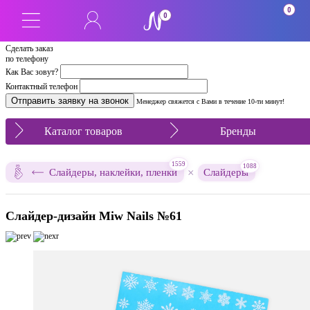
0
0
Сделать заказ
по телефону
Как Вас зовут?
Контактный телефон
Менеджер свяжется с Вами в течение 10-ти минут!
Каталог товаров
Бренды
1559
1088
×
Слайдеры, наклейки, пленки
Слайдеры
Слайдер-дизайн Miw Nails №61