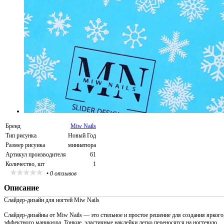
Бренд
Miw Nails
Тип рисунка
Новый Год
Размер рисунка
миниатюра
Артикул производителя
61
Количество, шт
1
•
0 отзывов
Описание
Слайдер-дизайн для ногтей Miw Nails
Слайдер-дизайны от Miw Nails — это стильное и простое решение для создания яркого
эффектного маникюра. Тонкие, эластичные наклейки легко переносятся на ногтевую