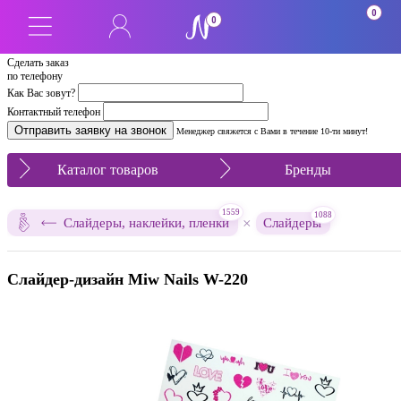
0
0
Сделать заказ
по телефону
Как Вас зовут?
Контактный телефон
Менеджер свяжется с Вами в течение 10-ти минут!
Каталог товаров
Бренды
1559
1088
×
Слайдеры, наклейки, пленки
Слайдеры
Слайдер-дизайн Miw Nails W-220