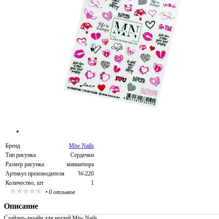
Бренд
Miw Nails
Тип рисунка
Сердечки
Размер рисунка
миниатюра
Артикул производителя
W-220
Количество, шт
1
•
0 отзывов
Описание
Слайдер-дизайн для ногтей Miw Nails