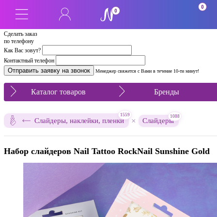
0
0
Сделать заказ
по телефону
Как Вас зовут?
Контактный телефон
Менеджер свяжется с Вами в течение 10-ти минут!
Каталог товаров
Бренды
1559
1088
×
Слайдеры, наклейки, пленки
Слайдеры
Набор слайдеров Nail Tattoo RockNail Sunshine Gold