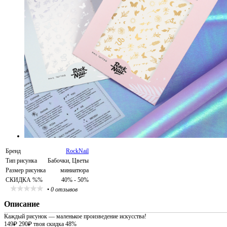
Бренд
RockNail
Тип рисунка
Бабочки, Цветы
Размер рисунка
миниатюра
СКИДКА %%
40% - 50%
•
0 отзывов
Описание
Каждый рисунок — маленькое произведение искусства!
149
₽
290
₽
твоя скидка 48%