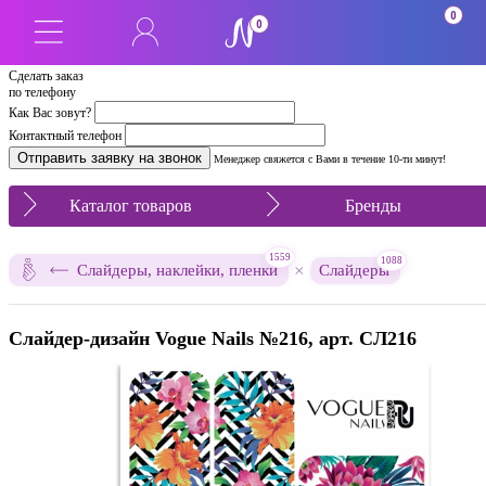
ПОДАРОК
0
0
Сделать заказ
по телефону
Как Вас зовут?
Контактный телефон
Менеджер свяжется с Вами в течение 10-ти минут!
Каталог товаров
Бренды
1559
1088
×
Слайдеры, наклейки, пленки
Слайдеры
Слайдер-дизайн Vogue Nails №216, арт. СЛ216