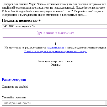
Трафарет для дизайна Vogue Nails — отличный помощник для создания потрясающих
дизайнов!Рекомендации производителя по использованию:1. Покройте тонко ноготок
Rubber базой Vogue Nails и полимеризуем в лампе 10 сек.2. Вырезайте необходимое
изображение и выкладывайте его на смоченный в воде ватный диск.…
Показать полностью +
55
₽
110
₽
твоя скидка 50%
Наличие в магазинах
ℹ
На этот товар не распространяется
накопительная
и никакие дополнительные скидки.
Узнайте почему мы запретили скидки на этот товар.
Ранее просмотренные товары
Отзывы
Ранее смотрели
Comments are disabled
Узнавайте первыми: