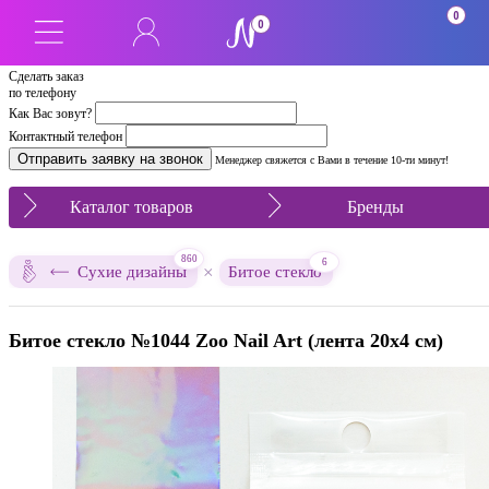
0
0
Сделать заказ
по телефону
Как Вас зовут?
Контактный телефон
Менеджер свяжется с Вами в течение 10-ти минут!
Каталог товаров
Бренды
860
6
×
Сухие дизайны
Битое стекло
Битое стекло №1044 Zoo Nail Art (лента 20х4 см)