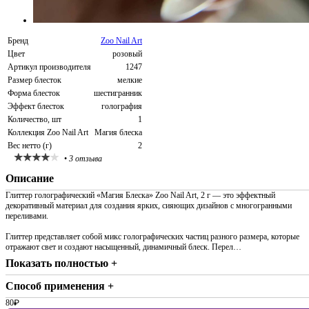
Бренд
Zoo Nail Art
Цвет
розовый
Артикул производителя
1247
Размер блесток
мелкие
Форма блесток
шестигранник
Эффект блесток
голография
Количество, шт
1
Коллекция Zoo Nail Art
Магия блеска
Вес нетто (г)
2
•
3 отзыва
Описание
Глиттер голографический «Магия Блеска» Zoo Nail Art, 2 г — это эффектный
декоративный материал для создания ярких, сияющих дизайнов с многогранными
переливами.
Глиттер представляет собой микс голографических частиц разного размера, которые
отражают свет и создают насыщенный, динамичный блеск. Перел…
Показать полностью +
Способ применения +
80
₽