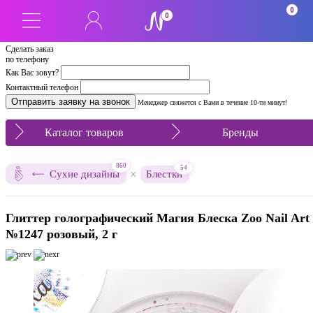
0
0
Сделать заказ
по телефону
Как Вас зовут?
Контактный телефон
Менеджер свяжется с Вами в течение 10-ти минут!
Каталог товаров
Бренды
860
54
×
Сухие дизайны
Блестки
Глиттер голографический Магия Блеска Zoo Nail Art
№1247 розовый, 2 г