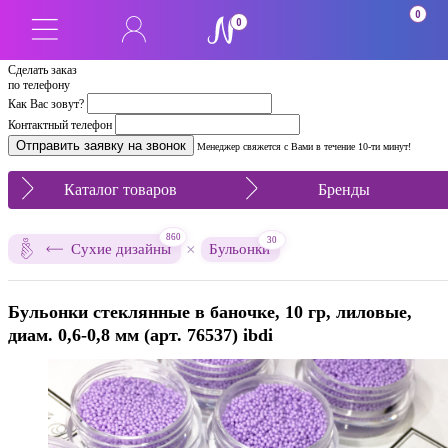
0
0
Сделать заказ
по телефону
Как Вас зовут?
Контактный телефон
Менеджер свяжется с Вами в течение 10-ти минут!
Каталог товаров
Бренды
860
30
×
Сухие дизайны
Бульонки
Бульонки стеклянные в баночке, 10 гр, лиловые,
диам. 0,6-0,8 мм (арт. 76537) ibdi