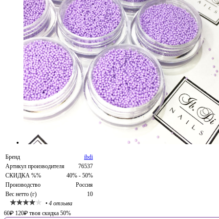
Бренд
ibdi
Артикул производителя
76537
СКИДКА %%
40% - 50%
Производство
Россия
Вес нетто (г)
10
•
4 отзыва
60
₽
120
₽
твоя скидка 50%