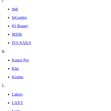
I
ibdi
InGarden
IQ Beauty
IRISK
IVA NAILS
K
Kaizer Pro
Klio
Krashu
L
Lakres
LAXY