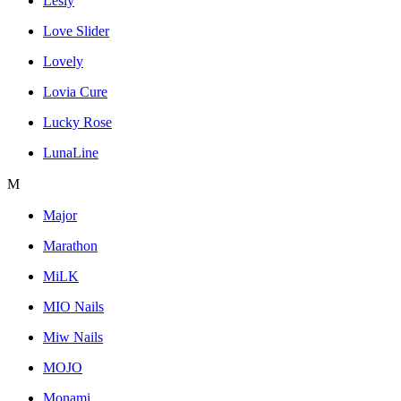
Lesly
Love Slider
Lovely
Lovia Cure
Lucky Rose
LunaLine
M
Major
Marathon
MiLK
MIO Nails
Miw Nails
MOJO
Monami