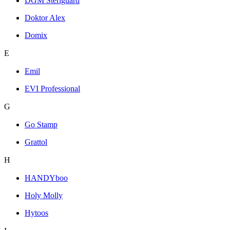
DGM Steriguard
Doktor Alex
Domix
E
Emil
EVI Professional
G
Go Stamp
Grattol
H
HANDYboo
Holy Molly
Hytoos