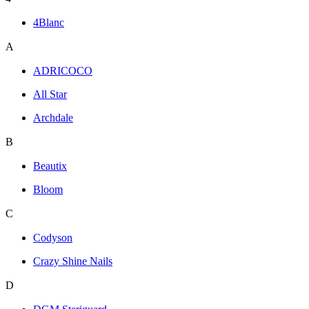
4Blanc
A
ADRICOCO
All Star
Archdale
B
Beautix
Bloom
C
Codyson
Crazy Shine Nails
D