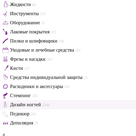
Жидкости
84
Инструменты
119
Оборудование
51
Лаковые покрытия
335
Пилки и шлифовщики
196
Уходовые и лечебные средства
201
Фрезы и насадки
365
Кисти
127
Средства индивидуальной защиты
13
Расходники и аксессуары
201
Стемпинг
265
Дизайн ногтей
2448
Педикюр
261
Депиляция
29
4