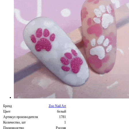
Бренд
Zoo Nail Art
Цвет
белый
Артикул производителя
1781
Количество, шт
1
Производство
Россия