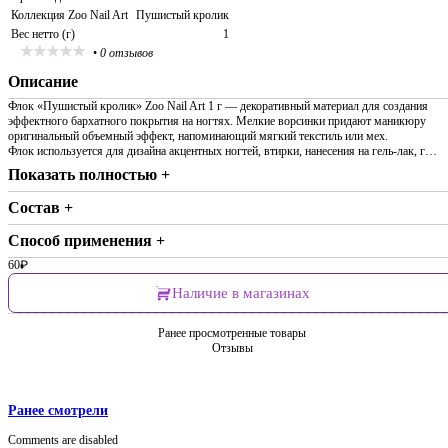
Коллекция Zoo Nail Art
Пушистый кролик
Вес нетто (г)
1
•
0 отзывов
Описание
Флок «Пушистый кролик» Zoo Nail Art 1 г — декоративный материал для создания
эффектного бархатного покрытия на ногтях. Мелкие ворсинки придают маникюру
оригинальный объемный эффект, напоминающий мягкий текстиль или мех.
Флок используется для дизайна акцентных ногтей, втирки, нанесения на гель-лак, г…
Показать полностью +
Состав +
Способ применения +
60
₽
Наличие в магазинах
Ранее просмотренные товары
Отзывы
Ранее смотрели
Comments are disabled