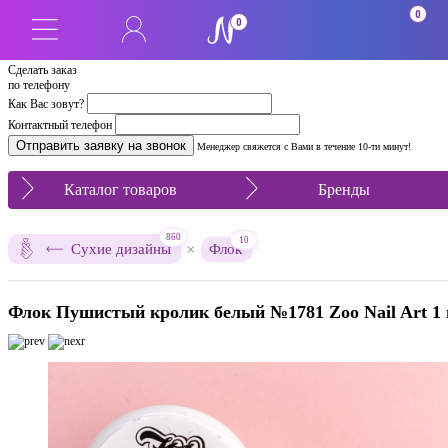
0
0
Сделать заказ
по телефону
Как Вас зовут?
Контактный телефон
Менеджер свяжется с Вами в течение 10-ти минут!
Каталог товаров
Бренды
860
10
×
Сухие дизайны
Флок
Флок Пушистый кролик белый №1781 Zoo Nail Art 1 