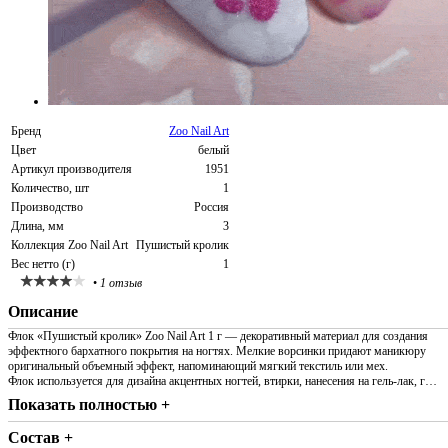
Бренд
Zoo Nail Art
Цвет
белый
Артикул производителя
1951
Количество, шт
1
Производство
Россия
Длина, мм
3
Коллекция Zoo Nail Art
Пушистый кролик
Вес нетто (г)
1
•
1 отзыв
Описание
Флок «Пушистый кролик» Zoo Nail Art 1 г — декоративный материал для создания
эффектного бархатного покрытия на ногтях. Мелкие ворсинки придают маникюру
оригинальный объемный эффект, напоминающий мягкий текстиль или мех.
Флок используется для дизайна акцентных ногтей, втирки, нанесения на гель-лак, г…
Показать полностью +
Состав +