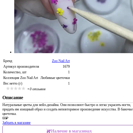
Бренд
Zoo Nail Art
Артикул производителя
1679
Количество, шт
1
Коллекция Zoo Nail Art
Любимые цветочки
Вес нетто (г)
1
•
0 отзывов
Описание
Натуральные цветы для нейл-дизайна. Они позволяют быстро и легко украсить ногти,
придать им изящный образ и создать неповторимое произведение искусства. В баночке
цветочка.
60
₽
Забрать в магазине
Наличие в магазинах