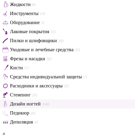
Жидкости
86
Инструменты
119
Оборудование
51
Лаковые покрытия
335
Пилки и шлифовщики
200
Уходовые и лечебные средства
201
Фрезы и насадки
365
Кисти
127
Средства индивидуальной защиты
13
Расходники и аксессуары
201
Стемпинг
265
Дизайн ногтей
2448
Педикюр
261
Депиляция
29
4