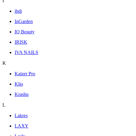
I
ibdi
InGarden
IQ Beauty
IRISK
IVA NAILS
K
Kaizer Pro
Klio
Krashu
L
Lakres
LAXY