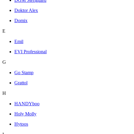
DGM Steriguard
Doktor Alex
Domix
E
Emil
EVI Professional
G
Go Stamp
Grattol
H
HANDYboo
Holy Molly
Hytoos