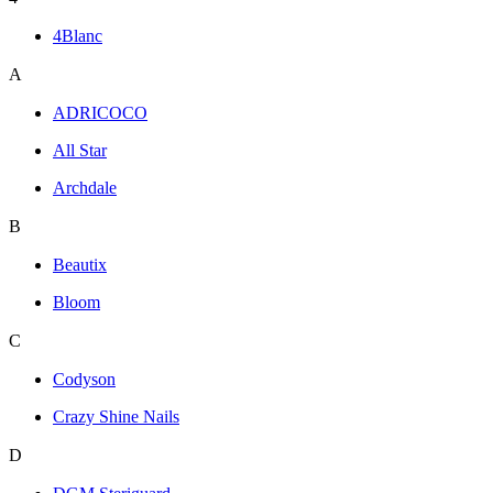
4Blanc
A
ADRICOCO
All Star
Archdale
B
Beautix
Bloom
C
Codyson
Crazy Shine Nails
D