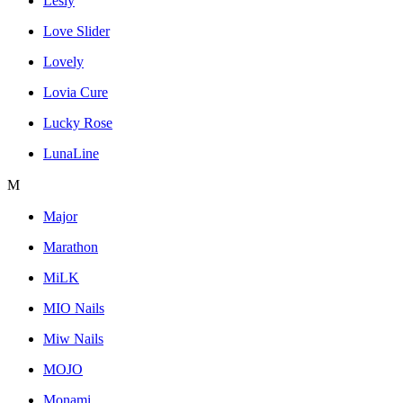
Lesly
Love Slider
Lovely
Lovia Cure
Lucky Rose
LunaLine
M
Major
Marathon
MiLK
MIO Nails
Miw Nails
MOJO
Monami