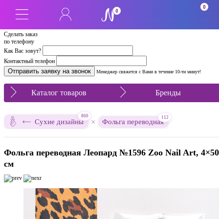
0
0
Сделать заказ
по телефону
Как Вас зовут?
Контактный телефон
Менеджер свяжется с Вами в течение 10-ти минут!
Каталог товаров
Бренды
860
112
×
Сухие дизайны
Фольга переводная
Фольга переводная Леопард №1596 Zoo Nail Art, 4×50
см