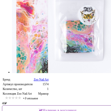
Бренд
Zoo Nail Art
Артикул производителя
1574
Количество, шт
1
Коллекция Zoo Nail Art
Мрамор
•
0 отзывов
40
₽
Наличие в магазинах