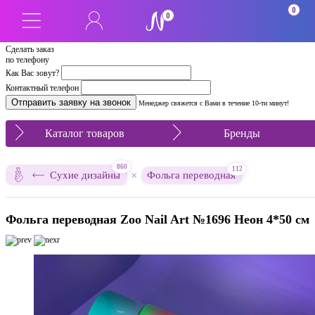
0
0
Сделать заказ
по телефону
Как Вас зовут?
Контактный телефон
Менеджер свяжется с Вами в течение 10-ти минут!
Каталог товаров
Бренды
860
112
×
Сухие дизайны
Фольга переводная
Фольга переводная Zoo Nail Art №1696 Неон 4*50 см