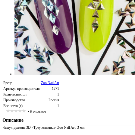
Бренд
Zoo Nail Art
Артикул производителя
1271
Количество, шт
1
Производство
Россия
Вес нетто (г)
1
•
0 отзывов
Описание
Чешуя дракона 3D «Треугольники» Zoo Nail Art, 3 мм