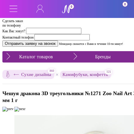
0
0
Сделать заказ
по телефону
Как Вас зовут?
Контактный телефон
Менеджер свяжется с Вами в течение 10-ти минут!
Каталог товаров
Бренды
860
125
×
Сухие дизайны
Камифубуки, конфетти
Чешуя дракона 3D треугольники №1271 Zoo Nail Art 
мм 1 г