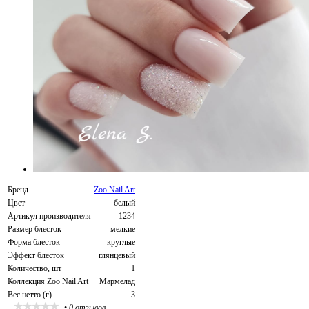
Бренд
Zoo Nail Art
Цвет
белый
Артикул производителя
1234
Размер блесток
мелкие
Форма блесток
круглые
Эффект блесток
глянцевый
Количество, шт
1
Коллекция Zoo Nail Art
Мармелад
Вес нетто (г)
3
•
0 отзывов