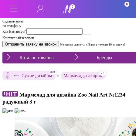
0
0
Сделать заказ
по телефону
Как Вас зовут?
Контактный телефон
Менеджер свяжется с Вами в течение 10-ти минут!
Каталог товаров
Бренды
860
27
×
Сухие дизайны
Мармелад, сахарок
Мармелад для дизайна Zoo Nail Art №1234
радужный 3 г