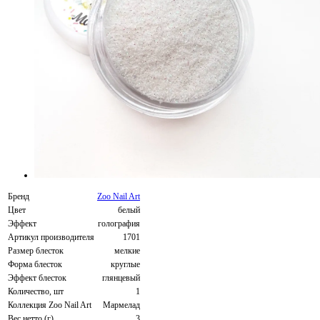
Бренд
Zoo Nail Art
Цвет
белый
Эффект
голография
Артикул производителя
1701
Размер блесток
мелкие
Форма блесток
круглые
Эффект блесток
глянцевый
Количество, шт
1
Коллекция Zoo Nail Art
Мармелад
Вес нетто (г)
3