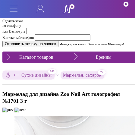
0
0
Сделать заказ
по телефону
Как Вас зовут?
Контактный телефон
Менеджер свяжется с Вами в течение 10-ти минут!
Каталог товаров
Бренды
860
27
×
Сухие дизайны
Мармелад, сахарок
Мармелад для дизайна Zoo Nail Art голография
№1701 3 г