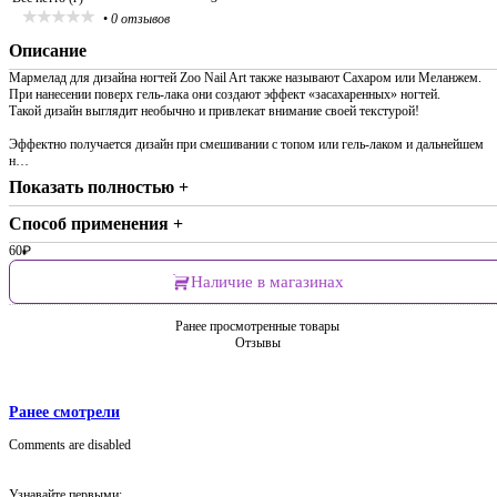
•
0 отзывов
Описание
Мармелад для дизайна ногтей Zoo Nail Art также называют Сахаром или Меланжем.
При нанесении поверх гель-лака они создают эффект «засахаренных» ногтей.
Такой дизайн выглядит необычно и привлекат внимание своей текстурой!
Эффектно получается дизайн при смешивании с топом или гель-лаком и дальнейшем
н…
Показать полностью +
Способ применения +
60
₽
Наличие в магазинах
Ранее просмотренные товары
Отзывы
Ранее смотрели
Comments are disabled
Узнавайте первыми: