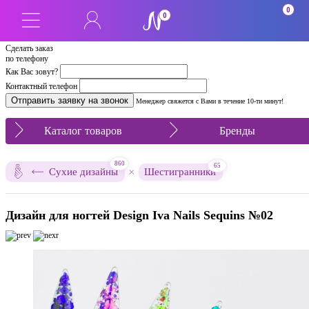
0
0
Сделать заказ
по телефону
Как Вас зовут?
Контактный телефон
Менеджер свяжется с Вами в течение 10-ти минут!
Каталог товаров
Бренды
860
65
×
Сухие дизайны
Шестигранники
Дизайн для ногтей Design Iva Nails Sequins №02