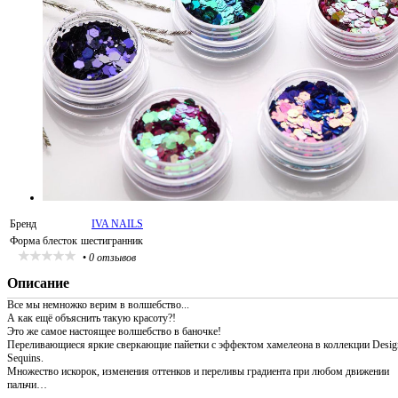
Бренд
IVA NAILS
Форма блесток
шестигранник
•
0 отзывов
Описание
Все мы немножко верим в волшебство...
А как ещё объяснить такую красоту?!
Это же самое настоящее волшебство в баночке!
Переливающиеся яркие сверкающие пайетки с эффектом хамелеона в коллекции Desig
Sequins.
Множество искорок, изменения оттенков и переливы градиента при любом движении
пальчи…