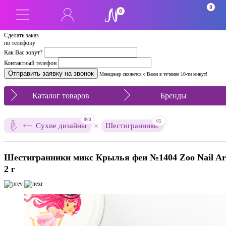
0
0
Сделать заказ
по телефону
Как Вас зовут?
Контактный телефон
Менеджер свяжется с Вами в течение 10-ти минут!
Каталог товаров
Бренды
860
65
×
Сухие дизайны
Шестигранники
Шестигранники микс Крылья феи №1404 Zoo Nail Ar
2 г