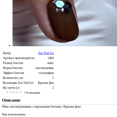
Бренд
Zoo Nail Art
Артикул производителя
1404
Размер блесток
микс
Форма блесток
шестигранник
Эффект блесток
голография
Количество, шт
1
Коллекция Zoo Nail Art
Крылья феи
Вес нетто (г)
2
•
0 отзывов
Описание
Микс шестигранников с нереальным блеском «Крылья феи»
Как использовать: