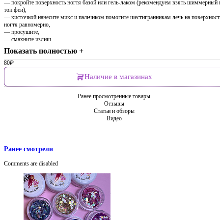
— покройте поверхность ногтя базой или гель-лаком (рекомендуем взять шиммерный 
тон феи),
— кисточкой нанесите микс и пальчиком помогите шестигранникам лечь на поверхност
ногтя равномерно,
— просушите,
— смахните излиш…
Показать полностью +
80
₽
Наличие в магазинах
Ранее просмотренные товары
Отзывы
Статьи и обзоры
Видео
Ранее смотрели
Comments are disabled