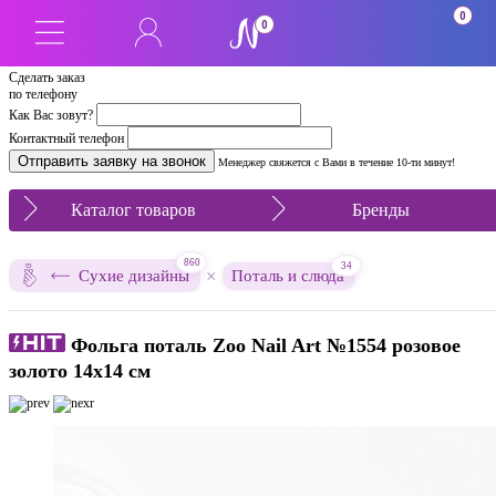
0
0
Сделать заказ
по телефону
Как Вас зовут?
Контактный телефон
Менеджер свяжется с Вами в течение 10-ти минут!
Каталог товаров
Бренды
860
34
×
Сухие дизайны
Поталь и слюда
Фольга поталь Zoo Nail Art №1554 розовое
золото 14x14 см