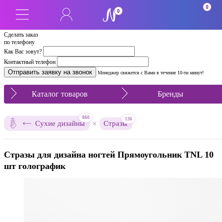
0
0
Сделать заказ
по телефону
Как Вас зовут?
Контактный телефон
Менеджер свяжется с Вами в течение 10-ти минут!
Каталог товаров
Бренды
860
136
×
Сухие дизайны
Стразы
Стразы для дизайна ногтей Прямоугольник TNL 10
шт голографик