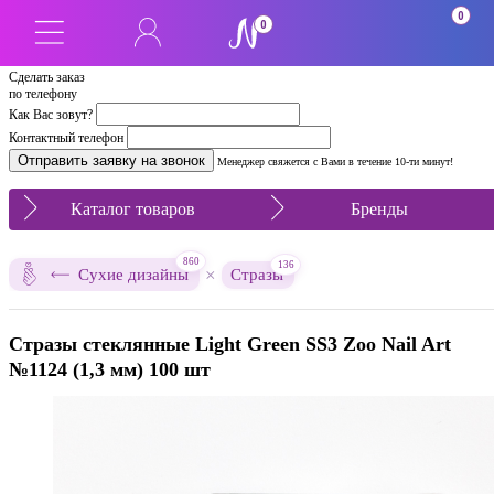
0
0
Сделать заказ
по телефону
Как Вас зовут?
Контактный телефон
Менеджер свяжется с Вами в течение 10-ти минут!
Каталог товаров
Бренды
860
136
×
Сухие дизайны
Стразы
Стразы стеклянные Light Green SS3 Zoo Nail Art
№1124 (1,3 мм) 100 шт