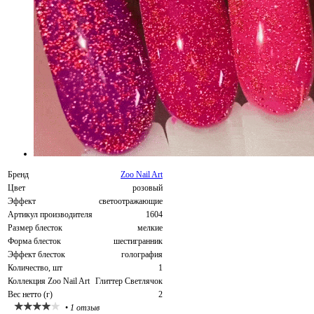
Бренд
Zoo Nail Art
Цвет
розовый
Эффект
светоотражающие
Артикул производителя
1604
Размер блесток
мелкие
Форма блесток
шестигранник
Эффект блесток
голография
Количество, шт
1
Коллекция Zoo Nail Art
Глиттер Светлячок
Вес нетто (г)
2
•
1 отзыв