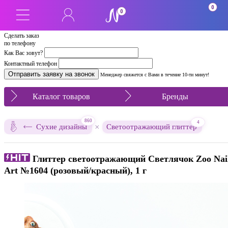
0
0
Сделать заказ
по телефону
Как Вас зовут?
Контактный телефон
Менеджер свяжется с Вами в течение 10-ти минут!
Каталог товаров
Бренды
860
4
×
Сухие дизайны
Светоотражающий глиттер
Глиттер светоотражающий Светлячок Zoo Nai
Art №1604 (розовый/красный), 1 г