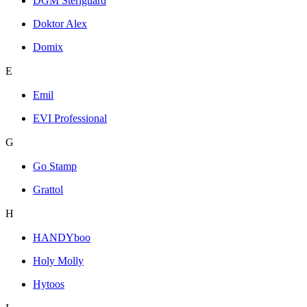
DGM Steriguard
Doktor Alex
Domix
E
Emil
EVI Professional
G
Go Stamp
Grattol
H
HANDYboo
Holy Molly
Hytoos