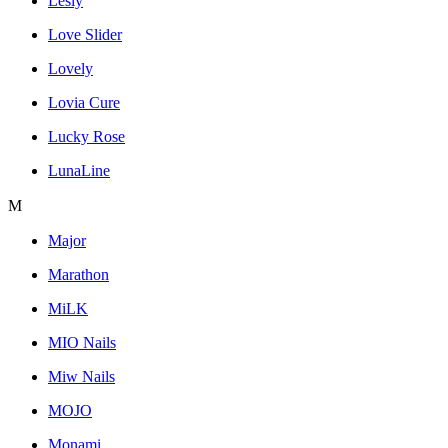
Lesly
Love Slider
Lovely
Lovia Cure
Lucky Rose
LunaLine
M
Major
Marathon
MiLK
MIO Nails
Miw Nails
MOJO
Monami