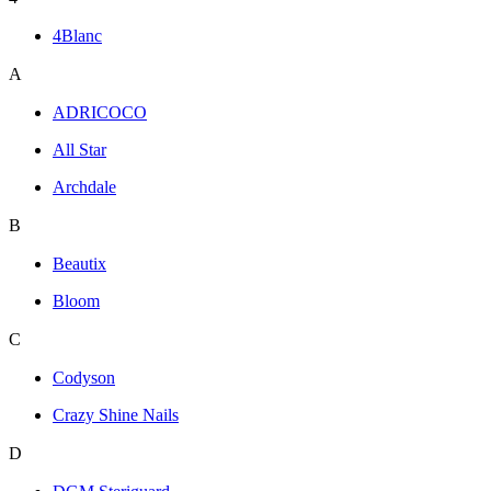
4Blanc
A
ADRICOCO
All Star
Archdale
B
Beautix
Bloom
C
Codyson
Crazy Shine Nails
D