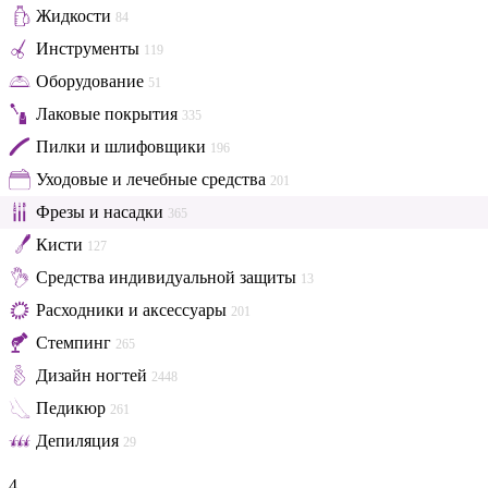
Жидкости
84
Инструменты
119
Оборудование
51
Лаковые покрытия
335
Пилки и шлифовщики
196
Уходовые и лечебные средства
201
Фрезы и насадки
365
Кисти
127
Средства индивидуальной защиты
13
Расходники и аксессуары
201
Стемпинг
265
Дизайн ногтей
2448
Педикюр
261
Депиляция
29
4