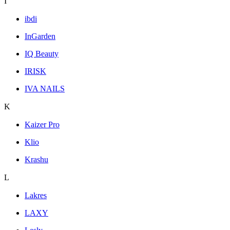
I
ibdi
InGarden
IQ Beauty
IRISK
IVA NAILS
K
Kaizer Pro
Klio
Krashu
L
Lakres
LAXY