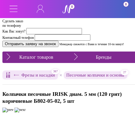
0
0
Сделать заказ
по телефону
Как Вас зовут?
Контактный телефон
Менеджер свяжется с Вами в течение 10-ти минут!
Каталог товаров
Бренды
367
27
×
Фрезы и насадки
Песочные колпачки и основы
Колпачки песочные IRISK диам. 5 мм (120 грит)
коричневые Б802-05-02, 5 шт