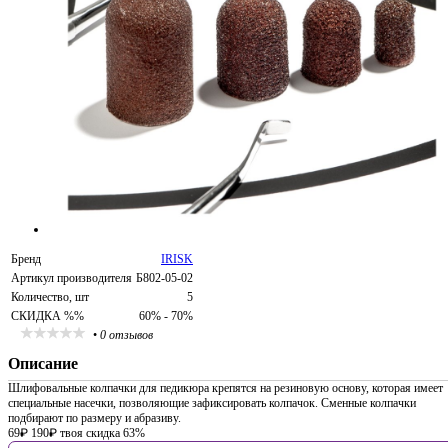
Бренд
IRISK
Артикул производителя
Б802-05-02
Количество, шт
5
СКИДКА %%
60% - 70%
•
0 отзывов
Описание
Шлифовальные колпачки для педикюра крепятся на резиновую основу, которая имеет
специальные насечки, позволяющие зафиксировать колпачок. Сменные колпачки
подбирают по размеру и абразиву.
69
₽
190
₽
твоя скидка 63%