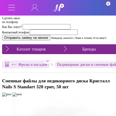
0
0
Сделать заказ
по телефону
Как Вас зовут?
Контактный телефон
Менеджер свяжется с Вами в течение 10-ти минут!
Каталог товаров
Бренды
367
×
Фрезы и насадки
Педикюрные диски и сменные фа
Сменные файлы для педикюрного диска Кристалл
Nails S Standart 320 грит, 50 шт