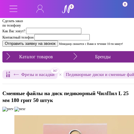
0
0
Сделать заказ
по телефону
Как Вас зовут?
Контактный телефон
Менеджер свяжется с Вами в течение 10-ти минут!
Каталог товаров
Бренды
367
×
Фрезы и насадки
Педикюрные диски и сменные фа
Сменные файлы на диск педикюрный ЧилПил L 25
мм 180 грит 50 штук