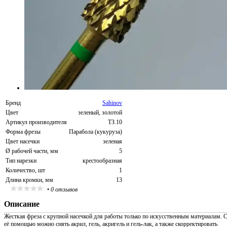
Бренд
Sahinov
Цвет
зеленый, золотой
Артикул производителя
ТЗ.10
Форма фрезы
Парабола (кукуруза)
Цвет насечки
зеленая
Ø рабочей части, мм
5
Тип нарезки
крестообразная
Количество, шт
1
Длина кромки, мм
13
•
0 отзывов
Описание
Жесткая фреза с крупной насечкой для работы только по искусственным материалам. 
её помощью можно снять акрил, гель, акригель и гель-лак, а также скорректировать