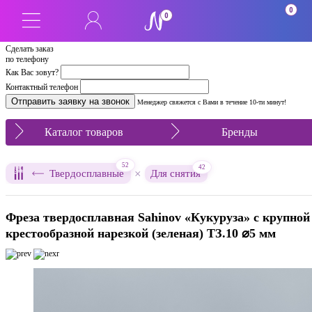
0
0
Сделать заказ
по телефону
Как Вас зовут?
Контактный телефон
Менеджер свяжется с Вами в течение 10-ти минут!
Каталог товаров
Бренды
52
42
×
Твердосплавные
Для снятия
Фреза твердосплавная Sahinov «Кукуруза» с крупной
крестообразной нарезкой (зеленая) ТЗ.10 ⌀5 мм