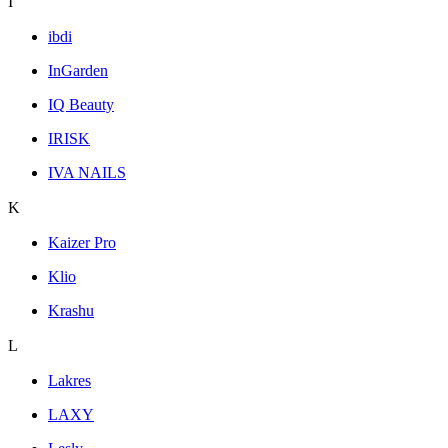
I
ibdi
InGarden
IQ Beauty
IRISK
IVA NAILS
K
Kaizer Pro
Klio
Krashu
L
Lakres
LAXY