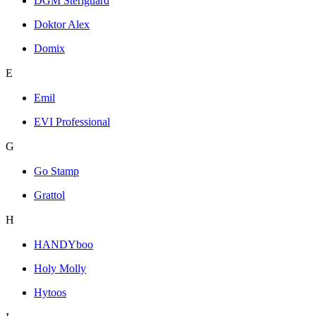
DGM Steriguard
Doktor Alex
Domix
E
Emil
EVI Professional
G
Go Stamp
Grattol
H
HANDYboo
Holy Molly
Hytoos