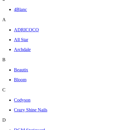
4Blanc
A
ADRICOCO
All Star
Archdale
B
Beautix
Bloom
C
Codyson
Crazy Shine Nails
D