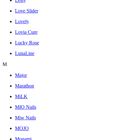
Lesly
Love Slider
Lovely
Lovia Cure
Lucky Rose
LunaLine
M
Major
Marathon
MiLK
MIO Nails
Miw Nails
MOJO
Monami