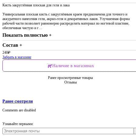
Кисть закруглённая плоская для геля и лака
Универсальная плоская кисть с закруглённым краем предназначена для точного и
аккуратного нанесения геля, акрил-геля и декоративных лаков. Улучшенная форма
рабочей части позволяет равномерно распределять материал по ногтевой пластине,
обеспечивая чистую и г…
Показать полностью +
Состав +
240
₽
Забрать в магазине
Наличие в магазинах
Ранее просмотренные товары
Отзывы
Ранее смотрели
Comments are disabled
Узнавайте первыми: