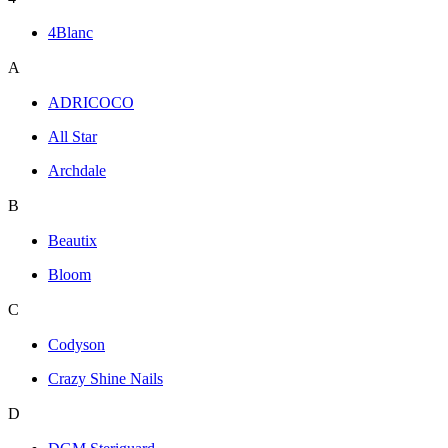
4Blanc
A
ADRICOCO
All Star
Archdale
B
Beautix
Bloom
C
Codyson
Crazy Shine Nails
D