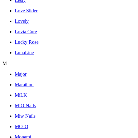
Lesly
Love Slider
Lovely
Lovia Cure
Lucky Rose
LunaLine
M
Major
Marathon
MiLK
MIO Nails
Miw Nails
MOJO
Monami