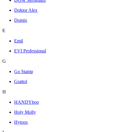
DGM Steriguard
Doktor Alex
Domix
E
Emil
EVI Professional
G
Go Stamp
Grattol
H
HANDYboo
Holy Molly
Hytoos