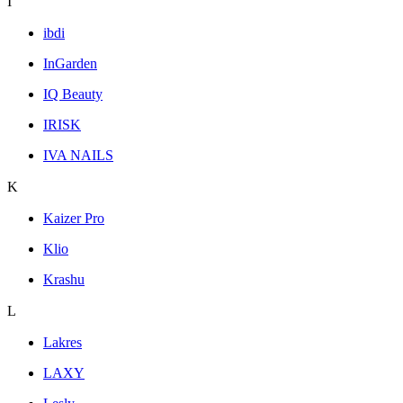
I
ibdi
InGarden
IQ Beauty
IRISK
IVA NAILS
K
Kaizer Pro
Klio
Krashu
L
Lakres
LAXY