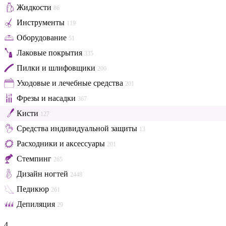
Жидкости
86
Инструменты
119
Оборудование
51
Лаковые покрытия
335
Пилки и шлифовщики
200
Уходовые и лечебные средства
201
Фрезы и насадки
367
Кисти
127
Средства индивидуальной защиты
13
Расходники и аксессуары
201
Стемпинг
265
Дизайн ногтей
2448
Педикюр
261
Депиляция
29
4