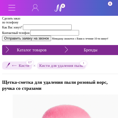
0
0
Сделать заказ
по телефону
Как Вас зовут?
Контактный телефон
Менеджер свяжется с Вами в течение 10-ти минут!
Каталог товаров
Бренды
127
1
×
Кисти
Кисти для удаления пыли
Щетка-сметка для удаления пыли розовый ворс,
ручка со стразами