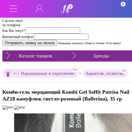
0
0
Сделать заказ
по телефону
Как Вас зовут?
Контактный телефон
Менеджер свяжется с Вами в течение 10-ти минут!
Каталог товаров
Бренды
950
102
×
Наращивание и укрепление
Акригели, полигели
Комби-гель мерцающий Kombi Gel Soffit Patrisa Nail
AZ18 камуфляж светло-розовый (Ballerina), 35 гр