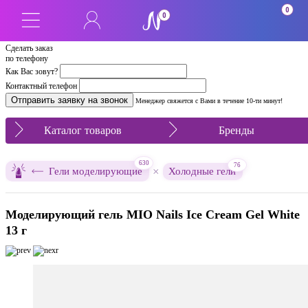
0
0
Сделать заказ
по телефону
Как Вас зовут?
Контактный телефон
Менеджер свяжется с Вами в течение 10-ти минут!
Каталог товаров
Бренды
630
76
×
Гели моделирующие
Холодные гели
Моделирующий гель MIO Nails Ice Cream Gel White
13 г