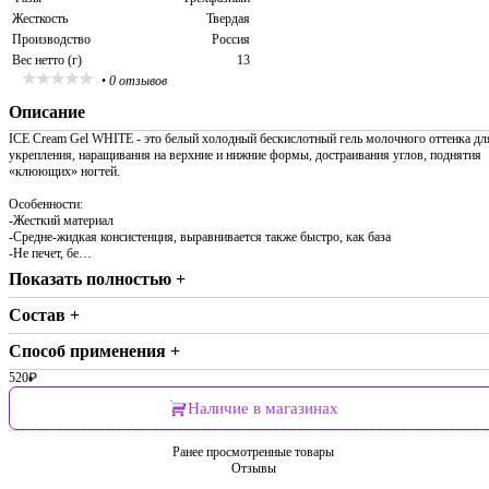
Жесткость
Твердая
Производство
Россия
Вес нетто (г)
13
•
0 отзывов
Описание
ICE Cream Gel WHITE - это белый холодный бескислотный гель молочного оттенка дл
укрепления, наращивания на верхние и нижние формы, достраивания углов, поднятия
«клюющих» ногтей.
Особенности:
-Жесткий материал
-Средне-жидкая консистенция, выравнивается также быстро, как база
-Не печет, бе…
Показать полностью +
Состав +
Способ применения +
520
₽
Наличие в магазинах
Ранее просмотренные товары
Отзывы