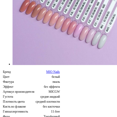
Бренд
MIO Nails
Цвет
белый
Фактура
эмаль
Эффект
без эффекта
Артикул производителя
MICGW
Густота
средне-жидкий
Плотность цвета
средней плотности
Кисть во флаконе
без кисточки
Гипоаллергенность
11-free
Фазы
Трехфазный